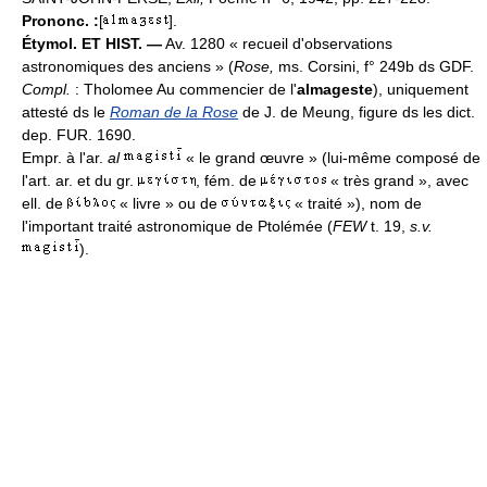
Prononc. :
[
].
Étymol. ET HIST. —
Av. 1280 « recueil d'observations
astronomiques des anciens » (
Rose,
ms. Corsini, f° 249b ds GDF.
Compl.
: Tholomee Au commencier de l'
almageste
), uniquement
attesté ds le
Roman de la Rose
de J. de Meung, figure ds les dict.
dep. FUR. 1690.
Empr. à l'ar.
al
« le grand œuvre » (lui-même composé de
l'art. ar. et du gr.
, fém. de
« très grand », avec
ell. de
« livre » ou de
« traité »), nom de
l'important traité astronomique de Ptolémée (
FEW
t. 19,
s.v.
).