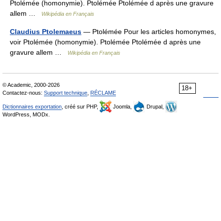
Ptolémée (homonymie). Ptolémée Ptolémée d après une gravure
allem …
Wikipédia en Français
Claudius Ptolemaeus
— Ptolémée Pour les articles homonymes,
voir Ptolémée (homonymie). Ptolémée Ptolémée d après une
gravure allem …
Wikipédia en Français
© Academic, 2000-2026
18+
Contactez-nous:
Support technique
,
RÉCLAME
Dictionnaires exportation
, créé sur PHP,
Joomla,
Drupal,
WordPress, MODx.