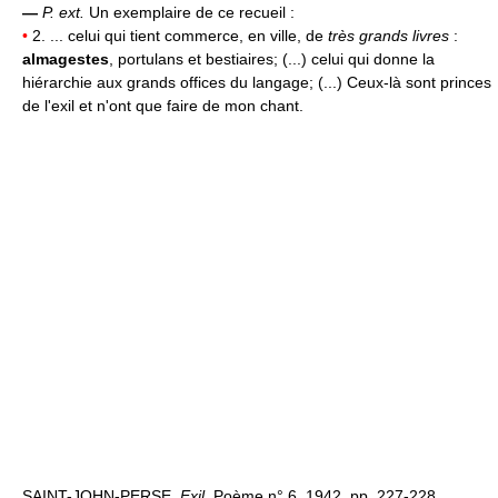
—
P. ext.
Un exemplaire de ce recueil :
•
2. ... celui qui tient commerce, en ville, de
très grands livres
:
almagestes
, portulans et bestiaires; (...) celui qui donne la
hiérarchie aux grands offices du langage; (...) Ceux-là sont princes
de l'exil et n'ont que faire de mon chant.
SAINT-JOHN-PERSE,
Exil,
Poème n° 6, 1942, pp. 227-228.