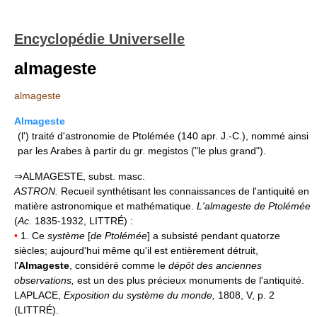
Encyclopédie Universelle
almageste
almageste
Almageste
(l') traité d'astronomie de Ptolémée (140 apr. J.-C.), nommé ainsi
par les Arabes à partir du gr. megistos ("le plus grand").
⇒ALMAGESTE, subst. masc.
ASTRON.
Recueil synthétisant les connaissances de l'antiquité en
matière astronomique et mathématique.
L'almageste de Ptolémée
(
Ac.
1835-1932, LITTRÉ) :
•
1. Ce
système
[
de Ptolémée
] a subsisté pendant quatorze
siècles; aujourd'hui même qu'il est entièrement détruit,
l'
Almageste
, considéré comme le
dépôt des anciennes
observations,
est un des plus précieux monuments de l'antiquité.
LAPLACE,
Exposition du système du monde,
1808, V, p. 2
(LITTRÉ).