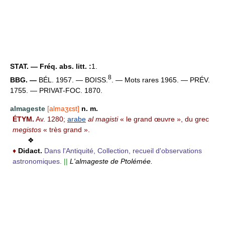
STAT. — Fréq. abs. litt. :
1.
8
BBG. —
BÉL. 1957. — BOISS.
. — Mots rares 1965. — PRÉV.
1755. — PRIVAT-FOC. 1870.
almageste
[almaʒɛst]
n. m.
ÉTYM.
Av. 1280;
arabe
al magisti
« le grand œuvre », du grec
megistos
« très grand ».
❖
♦
Didact.
Dans l'Antiquité, Collection, recueil d'observations
astronomiques.
||
L'almageste de Ptolémée.