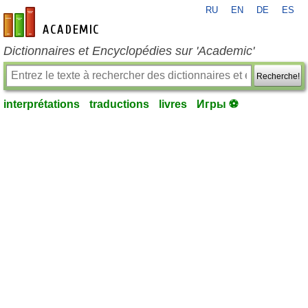
RU
EN
DE
ES
fr-academic.com
Dictionnaires et Encyclopédies sur 'Academic'
Recherche!
interprétations
traductions
livres
Игры ⚽