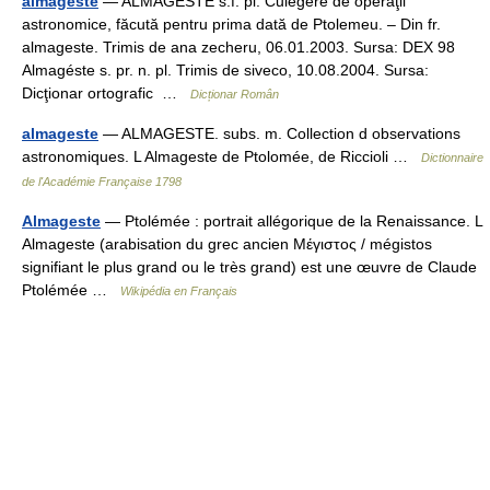
almageste
— ALMAGÉSTE s.f. pl. Culegere de operaţii
astronomice, făcută pentru prima dată de Ptolemeu. – Din fr.
almageste. Trimis de ana zecheru, 06.01.2003. Sursa: DEX 98
Almagéste s. pr. n. pl. Trimis de siveco, 10.08.2004. Sursa:
Dicţionar ortografic …
Dicționar Român
almageste
— ALMAGESTE. subs. m. Collection d observations
astronomiques. L Almageste de Ptolomée, de Riccioli …
Dictionnaire
de l'Académie Française 1798
Almageste
— Ptolémée : portrait allégorique de la Renaissance. L
Almageste (arabisation du grec ancien Μέγιστος / mégistos
signifiant le plus grand ou le très grand) est une œuvre de Claude
Ptolémée …
Wikipédia en Français